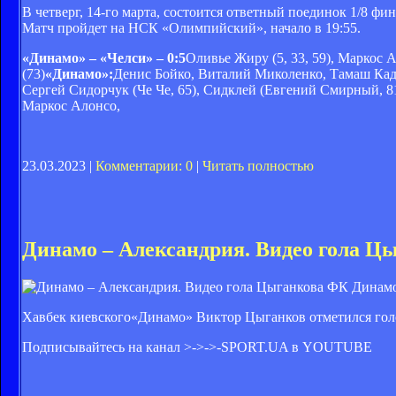
В четверг, 14-го марта, состоится ответный поединок 1/8 ф
Матч пройдет на НСК «Олимпийский», начало в 19:55.
«Динамо» – «Челси» – 0:5
Оливье Жиру (5, 33, 59), Маркос 
(73)
«Динамо»:
Денис Бойко, Виталий Миколенко, Тамаш Кад
Сергей Сидорчук (Че Че, 65), Сидклей (Евгений Смирный, 
Маркос Алонсо,
23.03.2023 |
Комментарии: 0
|
Читать полностью
Динамо – Александрия. Видео гола Ц
ФК Динамо
Хавбек киевского«Динамо» Виктор Цыганков отметился голо
Подписывайтесь на канал >->->-
SPORT.UA в YOUTUBE