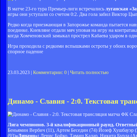
В матче 23-го тура Премьер-лиги встречались
луганская «За
игры они уступали со счетом 0:2. Два гола забил Виктор Цы
Редко когда приезжающая в Запорожье команда пытается нав
поединке. Киевляне отдали мяч уповая на игру на контратак
когда Хомченовский замыкал прострел Кабаева ударом в одн
Игра проходила с редкими вспышками остроты у обоих воро
спорное падение
23.03.2023 |
Комментарии: 0
|
Читать полностью
Динамо - Славия - 2:0. Текстовая тра
ФК Сла
Лига чемпионов. 3-й квалификационный раунд. Ответный 
Беньямин Вербич (11), Артем Беседин (74)
Йозеф Хушбауэр (
(93)
«Динамо»:
Денис Бойко, Тамаш Кадар, Никита Бурда (А