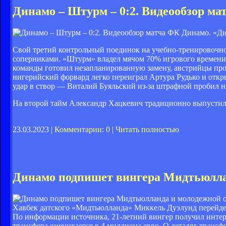
Динамо – Штурм – 0:2. Видеообзор ма
ФК Динамо. «Ди
Свой третий контрольный поединок на учебно-тренировочно
соперниками. «Штурм» владел мячом 70% игрового времени.
команды готовил незапланированную замену, австрийцы пров
нигерийский форвард легко переиграл Артура Рудько и откры
удар в створ — Виталий Буяльский из-за штрафной пробил н
На второй тайм Александр Хацкевич традиционно выпустил 
23.03.2023 |
Комментарии: 0
|
Читать полностью
Динамо подпишет вингера Мидтьюлла
Хавбек датского «Мидтьюлланда» Миккель Дуэлунд перейде
По информации источника, 21-летний вингер получил интер
трансфера оценивается в 4 миллиона евро. О деталях трансфе