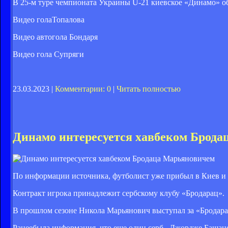
В 25-м туре чемпионата Украины U-21 киевское «Динамо» о
Видео голаТопалова
Видео автогола Бондаря
Видео гола Супряги
23.03.2023 |
Комментарии: 0
|
Читать полностью
Динамо интересуется хавбеком Брод
По информации источника, футболист уже прибыл в Киев и 
Контракт игрока принадлежит сербскому клубу «Бродарац».
В прошлом сезоне Никола Марьянович выступал за «Бродар
Ранеебыла информация, что еще один серб –Джордже Башан