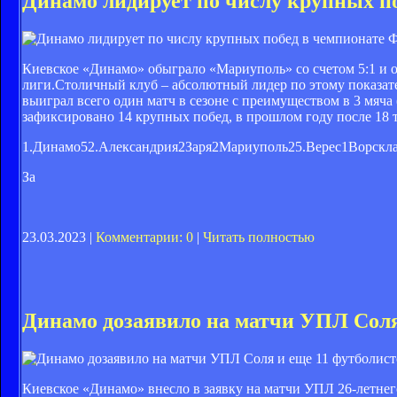
Динамо лидирует по числу крупных п
Ф
Киевское «Динамо» обыграло «Мариуполь» со счетом 5:1 и 
лиги.Столичный клуб – абсолютный лидер по этому показат
выиграл всего один матч в сезоне с преимуществом в 3 мяча 
зафиксировано 14 крупных побед, в прошлом году после 18 ту
1.
Динамо
5
2.
Александрия
2
Заря
2
Мариуполь
2
5.
Верес
1
Ворскл
За
23.03.2023 |
Комментарии: 0
|
Читать полностью
Динамо дозаявило на матчи УПЛ Соля
Киевское «Динамо» внесло в заявку на матчи УПЛ 26-летнег