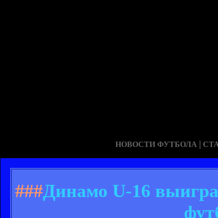
|
НОВОСТИ ФУТБОЛА
СТ
###
Динамо U-16 выигра
фут