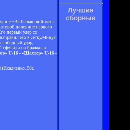
Лучшие
сборные
группе «В».Решающий матч
 второй половине первого
Его первый удар со
 направил его в сетку.Минут
 свободный удар,
й сфолили на Бражко, а
о» U-16 - «Шахтер» U-16 -
 (Исадченко, 50),