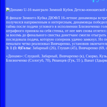
В финале Зимнего Кубка ДЮФЛ 16-летние динамовцы встрет
получился напряженным и интересным, динамовцы победили 
тайма после подачи углового в исполнении Близниченко гол
штрафного приняла на себя стенка, от нее мяч снова отлете
за восемь до финального свистка донетчане смогли отыграт
последовала подача, которую соперник удачно замкнул. Но п
пенальти четко реализовал Вивчаренко, установив оконча
3: 1 (1: 0)Голы
: Забарный (26), Глушач (45), Вивчаренко (69, с 
«Динамо»: Слуцкий, Забарный, Вивчаренко (к), Скорко, Кузык
Близниченко (Сологуб, 70), Рязанцев (Гук, 55 ), Ванат (Здырко