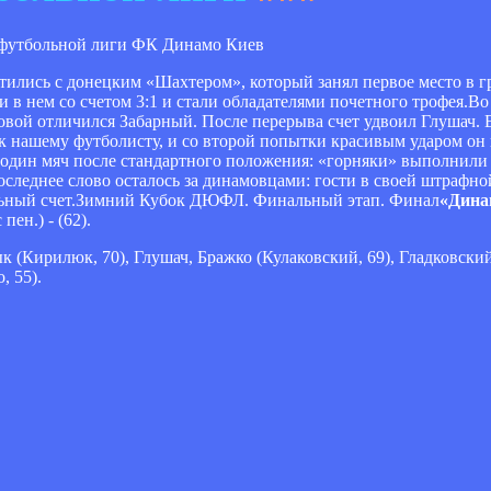
ФК Динамо Киев
ились с донецким «Шахтером», который занял первое место в 
в нем со счетом 3:1 и стали обладателями почетного трофея.Во
овой отличился Забарный. После перерыва счет удвоил Глушач. 
л к нашему футболисту, и со второй попытки красивым ударом он
ь один мяч после стандартного положения: «горняки» выполнили
оследнее слово осталось за динамовцами: гости в своей штрафно
тельный счет.Зимний Кубок ДЮФЛ. Финальный этап. Финал
«Динам
пен.) - (62).
 (Кирилюк, 70), Глушач, Бражко (Кулаковский, 69), Гладковский
, 55).