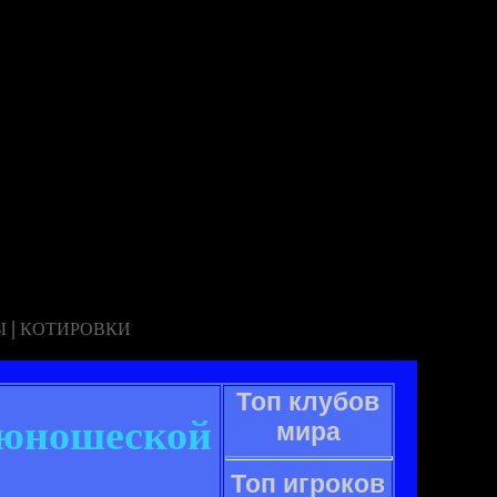
|
Ы
КОТИРОВКИ
Топ клубов
-юношеской
мира
Топ игроков