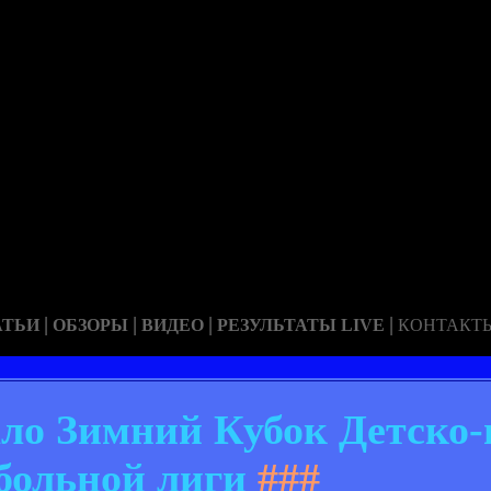
|
|
|
|
АТЬИ
ОБЗОРЫ
ВИДЕО
РЕЗУЛЬТАТЫ LIVE
КОНТАКТ
ло Зимний Кубок Детско
больной лиги
###